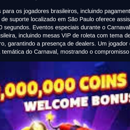
para os jogadores brasileiros, incluindo pagamento
e de suporte localizado em São Paulo oferece ass
30 segundos. Eventos especiais durante o Carnava
rasileira, incluindo mesas VIP de roleta com tema
iro, garantindo a presença de dealers. Um jogador 
emática do Carnaval, mostrando o compromisso d