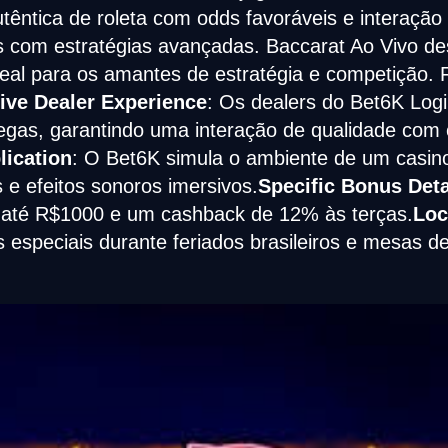
utêntica de roleta com odds favoráveis e interação
 com estratégias avançadas. Baccarat Ao Vivo dest
deal para os amantes de estratégia e competição.
ive Dealer Experience
: Os dealers do Bet6K Login
egas, garantindo uma interação de qualidade co
lication
: O Bet6K simula o ambiente de um casino
 e efeitos sonoros imersivos.
Specific Bonus Deta
 até R$1000 e um cashback de 12% às terças.
Loc
especiais durante feriados brasileiros e mesas de