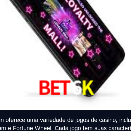
n oferece uma variedade de jogos de casino, inclui
em e Fortune Wheel. Cada jogo tem suas caracterís