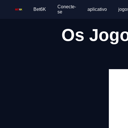
Conecte-
Bet6K
aplicativo
jogo
se
Os Jogo