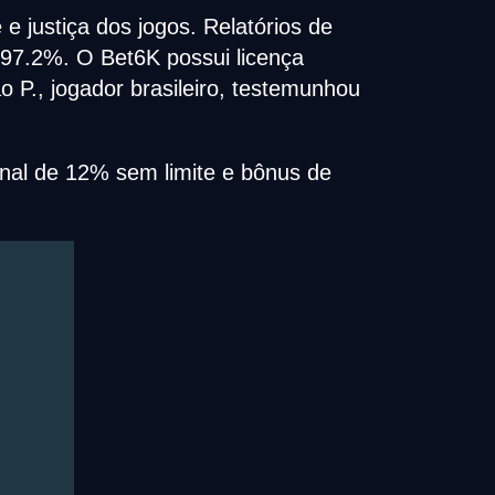
e justiça dos jogos. Relatórios de
97.2%. O Bet6K possui licença
., jogador brasileiro, testemunhou
nal de 12% sem limite e bônus de