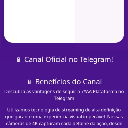
📱 Canal Oficial no Telegram!
📱 Benefícios do Canal
Descubra as vantagens de seguir a 7YAA Plataforma no
Telegram
Utilizamos tecnologia de streaming de alta definição
que garante uma experiência visual impecável. Nossas
câmeras de 4K capturam cada detalhe da ação, desde