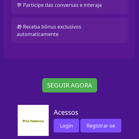
💬 Participe das conversas e interaja
🎁 Receba bônus exclusivos
automaticamente
SEGUIR AGORA
Acessos
Login
Registrar-se