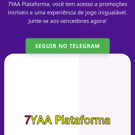
7YAA Plataforma, você tem acesso a promoções
incríveis e uma experiência de jogo inigualável.
Junte-se aos vencedores agora!
SEGUIR NO TELEGRAM