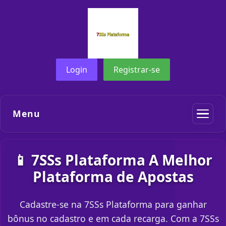
Login
Registrar-se
Menu
📱 7SSs Plataforma A Melhor
Plataforma de Apostas
Cadastre-se na 7SSs Plataforma para ganhar
bônus no cadastro e em cada recarga. Com a 7SSs