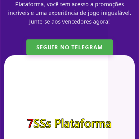
Plataforma, você tem acesso a promoções
incríveis e uma experiência de jogo inigualável.
Junte-se aos vencedores agora!
SEGUIR NO TELEGRAM