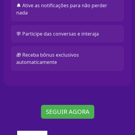
🔔 Ative as notificações para não perder
nada
💬 Participe das conversas e interaja
🎁 Receba bônus exclusivos
automaticamente
SEGUIR AGORA