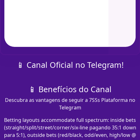
📱 Canal Oficial no Telegram!
📱 Benefícios do Canal
Descubra as vantagens de seguir a 7SSs Plataforma no
Telegram
Betting layouts accommodate full spectrum: inside bets
(straight/split/street/corner/six-line pagando 35:1 down
para 5:1), outside bets (red/black, odd/even, high/low @