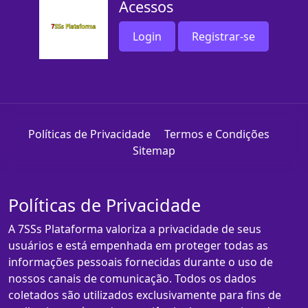
Acessos
Login
Registrar-se
Políticas de Privacidade
Termos e Condições
Sitemap
Políticas de Privacidade
A 7SSs Plataforma valoriza a privacidade de seus
usuários e está empenhada em proteger todas as
informações pessoais fornecidas durante o uso de
nossos canais de comunicação. Todos os dados
coletados são utilizados exclusivamente para fins de