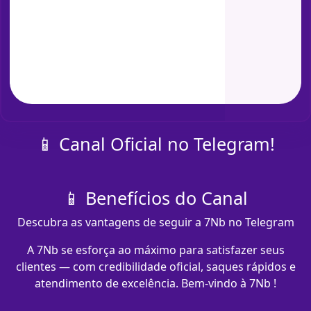
📱 Canal Oficial no Telegram!
📱 Benefícios do Canal
Descubra as vantagens de seguir a 7Nb no Telegram
A 7Nb se esforça ao máximo para satisfazer seus
clientes — com credibilidade oficial, saques rápidos e
atendimento de excelência. Bem-vindo à 7Nb !