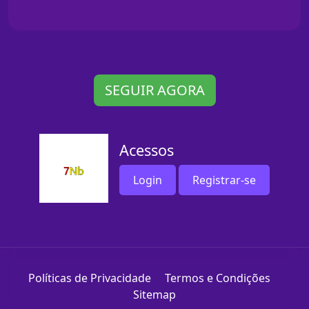
SEGUIR AGORA
Acessos
Login
Registrar-se
Políticas de Privacidade
Termos e Condições
Sitemap