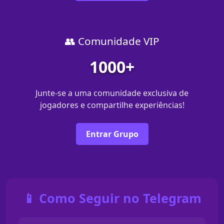
👥 Comunidade VIP
1000+
Junte-se a uma comunidade exclusiva de
jogadores e compartilhe experiências!
Entrar Grupo
📱 Como Seguir no Telegram