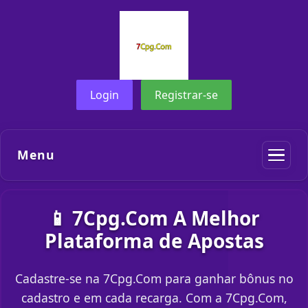
Login
Registrar-se
Menu
📱 7Cpg.Com A Melhor
Plataforma de Apostas
Cadastre-se na 7Cpg.Com para ganhar bônus no
cadastro e em cada recarga. Com a 7Cpg.Com,