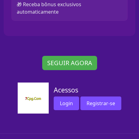
🎁 Receba bônus exclusivos
automaticamente
SEGUIR AGORA
Acessos
Login
Registrar-se