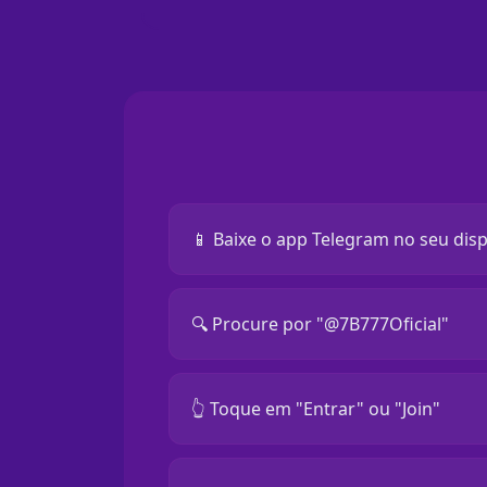
📱 Baixe o app Telegram no seu disp
🔍 Procure por "@7B777Oficial"
👆 Toque em "Entrar" ou "Join"