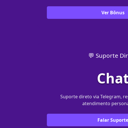
Ver Bônus
💬 Suporte Di
Cha
Suporte direto via Telegram, r
atendimento persona
Falar Suport