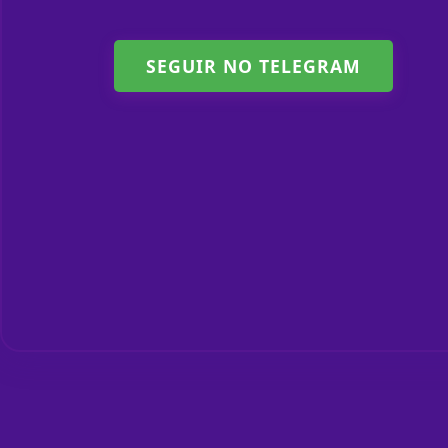
SEGUIR NO TELEGRAM