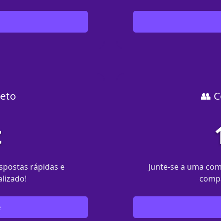
reto
👥 
t
espostas rápidas e
Junte-se a uma com
lizado!
compa
e