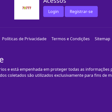
Acessos
Login
Registrar-se
Políticas de Privacidade
Termos e Condições
Sitemap
de
ários e está empenhada em proteger todas as informações 
os coletados são utilizados exclusivamente para fins de m