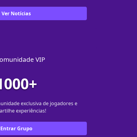
Ver Notícias
Comunidade VIP
1000+
unidade exclusiva de jogadores e
rtilhe experiências!
Entrar Grupo