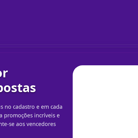
or
postas
s no cadastro e em cada
a promoções incríveis e
unte-se aos vencedores