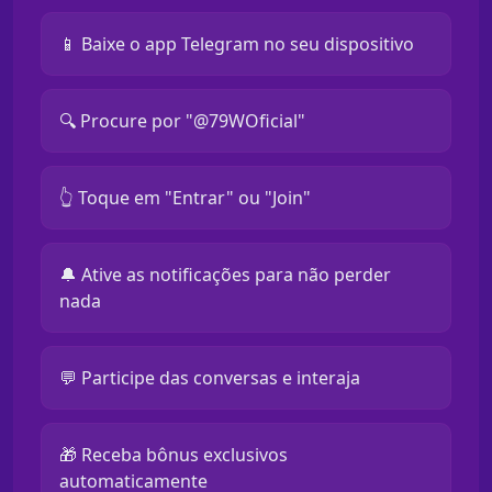
📱 Baixe o app Telegram no seu dispositivo
🔍 Procure por "@79WOficial"
👆 Toque em "Entrar" ou "Join"
🔔 Ative as notificações para não perder
nada
💬 Participe das conversas e interaja
🎁 Receba bônus exclusivos
automaticamente