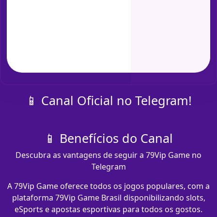
📱 Canal Oficial no Telegram!
📱 Benefícios do Canal
Descubra as vantagens de seguir a 79Vip Game no
Telegram
A 79Vip Game oferece todos os jogos populares, com a
plataforma 79Vip Game Brasil disponibilizando slots,
eSports e apostas esportivas para todos os gostos.