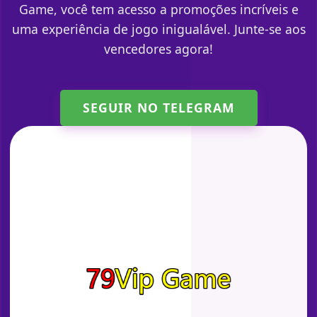
Game, você tem acesso a promoções incríveis e
uma experiência de jogo inigualável. Junte-se aos
vencedores agora!
SEGUIR NO TELEGRAM