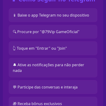
📱 Baixe o app Telegram no seu dispositivo
🔍 Procure por "@79Vip GameOficial"
👆 Toque em "Entrar" ou "Join"
🔔 Ative as notificações para não perder
nada
💬 Participe das conversas e interaja
🎁 Receba bônus exclusivos