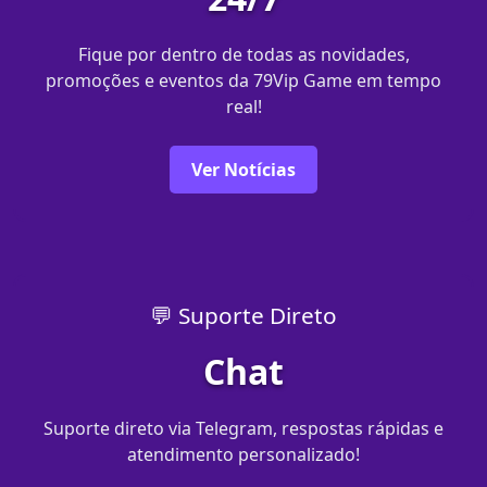
Fique por dentro de todas as novidades,
promoções e eventos da 79Vip Game em tempo
real!
Ver Notícias
💬 Suporte Direto
Chat
Suporte direto via Telegram, respostas rápidas e
atendimento personalizado!