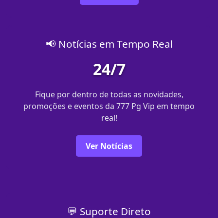
📢 Notícias em Tempo Real
24/7
Fique por dentro de todas as novidades,
promoções e eventos da 777 Pg Vip em tempo
real!
Ver Notícias
💬 Suporte Direto