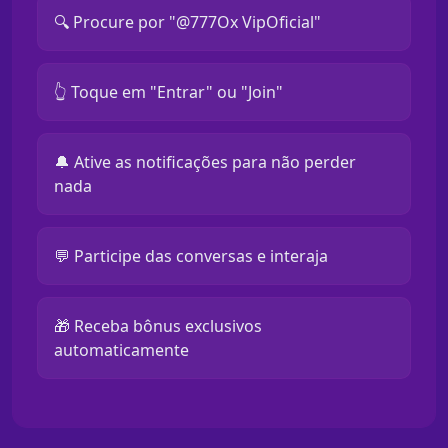
🔍 Procure por "@777Ox VipOficial"
👆 Toque em "Entrar" ou "Join"
🔔 Ative as notificações para não perder
nada
💬 Participe das conversas e interaja
🎁 Receba bônus exclusivos
automaticamente