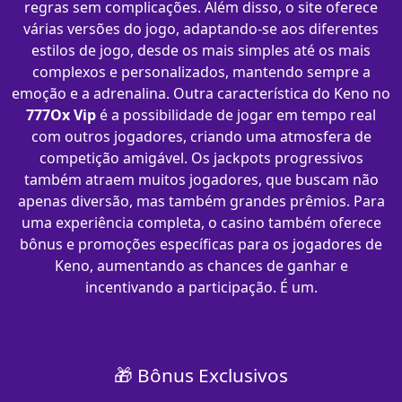
regras sem complicações. Além disso, o site oferece
várias versões do jogo, adaptando-se aos diferentes
estilos de jogo, desde os mais simples até os mais
complexos e personalizados, mantendo sempre a
emoção e a adrenalina. Outra característica do Keno no
777Ox Vip
é a possibilidade de jogar em tempo real
com outros jogadores, criando uma atmosfera de
competição amigável. Os jackpots progressivos
também atraem muitos jogadores, que buscam não
apenas diversão, mas também grandes prêmios. Para
uma experiência completa, o casino também oferece
bônus e promoções específicas para os jogadores de
Keno, aumentando as chances de ganhar e
incentivando a participação. É um.
🎁 Bônus Exclusivos