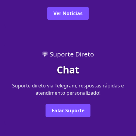
Ver Notícias
💬 Suporte Direto
Chat
Suporte direto via Telegram, respostas rápidas e
atendimento personalizado!
Falar Suporte