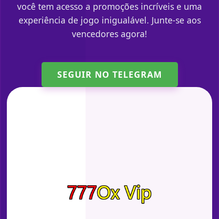
você tem acesso a promoções incríveis e uma
experiência de jogo inigualável. Junte-se aos
vencedores agora!
SEGUIR NO TELEGRAM