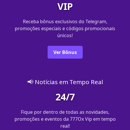
VIP
Receba bônus exclusivos do Telegram,
promoções especiais e códigos promocionais
únicos!
Ver Bônus
📢 Notícias em Tempo Real
24/7
Fique por dentro de todas as novidades,
promoções e eventos da 777Ox Vip em tempo
real!