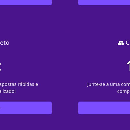
reto
👥 
t
espostas rápidas e
Junte-se a uma com
lizado!
compa
e