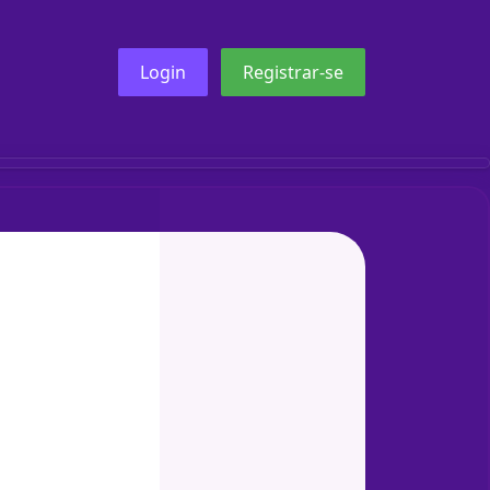
Login
Registrar-se