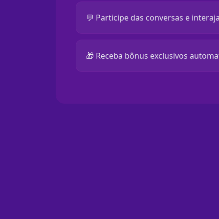
💬 Participe das conversas e interaj
🎁 Receba bônus exclusivos autom