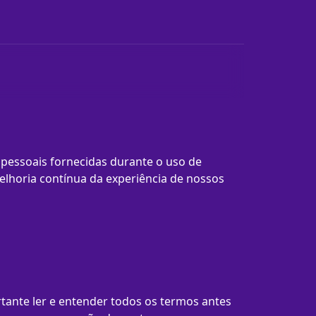
 pessoais fornecidas durante o uso de
elhoria contínua da experiência de nossos
tante ler e entender todos os termos antes