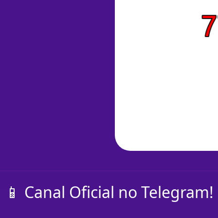
📱 Canal Oficial no Telegram!