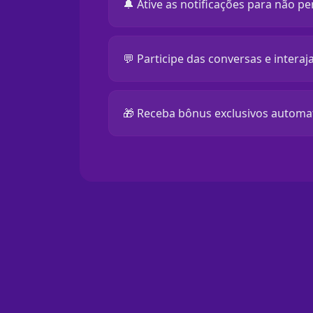
🔔 Ative as notificações para não p
💬 Participe das conversas e interaj
🎁 Receba bônus exclusivos autom