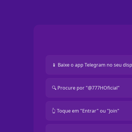
📱 Baixe o app Telegram no seu disp
🔍 Procure por "@777HOficial"
👆 Toque em "Entrar" ou "Join"