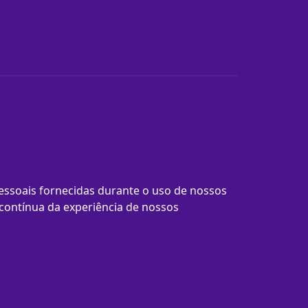
essoais fornecidas durante o uso de nossos
 contínua da experiência de nossos