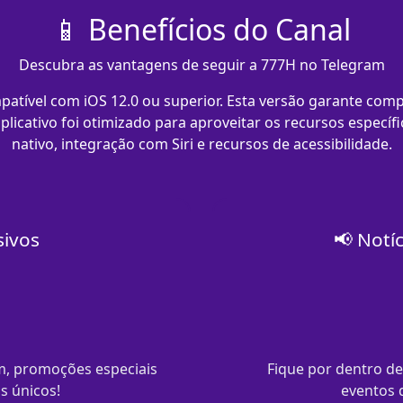
📱 Benefícios do Canal
Descubra as vantagens de seguir a 777H no Telegram
ompatível com iOS 12.0 ou superior. Esta versão garante co
plicativo foi otimizado para aproveitar os recursos específ
nativo, integração com Siri e recursos de acessibilidade.
sivos
📢 Notí
m, promoções especiais
Fique por dentro d
s únicos!
eventos 