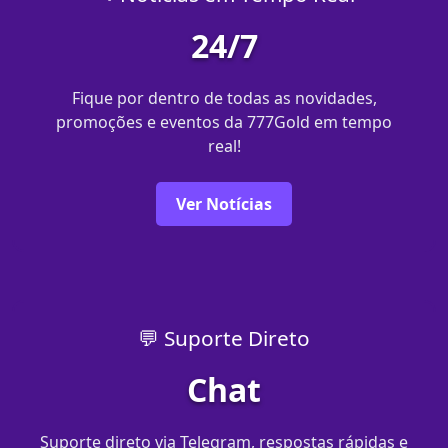
24/7
Fique por dentro de todas as novidades,
promoções e eventos da 777Gold em tempo
real!
Ver Notícias
💬 Suporte Direto
Chat
Suporte direto via Telegram, respostas rápidas e