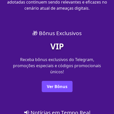
adotadas continuem sendo relevantes e eficazes no
cenário atual de ameaças digitais.
🎁 Bônus Exclusivos
VIP
Receba bônus exclusivos do Telegram,
promoções especiais e códigos promocionais
únicos!
Ver Bônus
📢 Notícias em Tempo Real