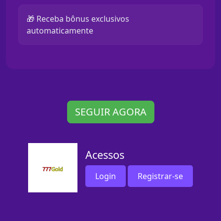
🎁 Receba bônus exclusivos
automaticamente
SEGUIR AGORA
Acessos
Login
Registrar-se