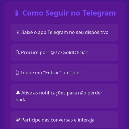
📱 Como Seguir no Telegram
📱 Baixe o app Telegram no seu dispositivo
🔍 Procure por "@777GoldOficial"
👆 Toque em "Entrar" ou "Join"
🔔 Ative as notificações para não perder
nada
💬 Participe das conversas e interaja