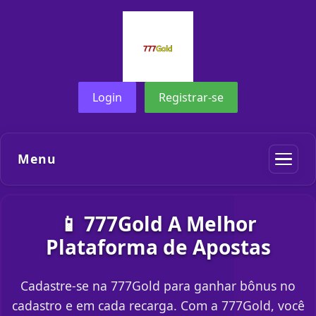
Login
Registrar-se
Menu
📱 777Gold A Melhor
Plataforma de Apostas
Cadastre-se na 777Gold para ganhar bônus no
cadastro e em cada recarga. Com a 777Gold, você