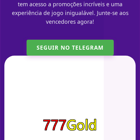
tem acesso a promoções incríveis e uma
experiência de jogo inigualável. Junte-se aos
vencedores agora!
SEGUIR NO TELEGRAM