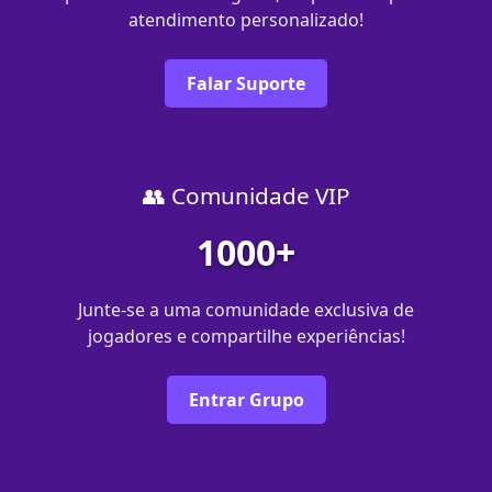
atendimento personalizado!
Falar Suporte
👥 Comunidade VIP
1000+
Junte-se a uma comunidade exclusiva de
jogadores e compartilhe experiências!
Entrar Grupo