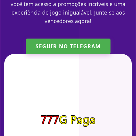
você tem acesso a promoções incríveis e uma
experiência de jogo inigualável. Junte-se aos
vencedores agora!
SEGUIR NO TELEGRAM