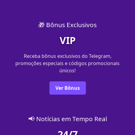
🎁 Bônus Exclusivos
VIP
Receba bônus exclusivos do Telegram,
promoções especiais e códigos promocionais
únicos!
Ver Bônus
📢 Notícias em Tempo Real
24/7