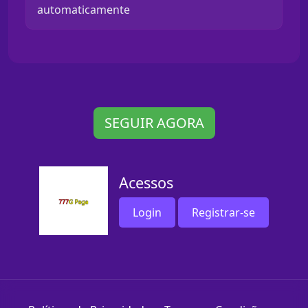
automaticamente
SEGUIR AGORA
Acessos
Login
Registrar-se