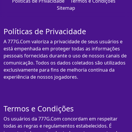
Políticas de Privacidade
Termos e Condições
Sitemap
Políticas de Privacidade
A 777G.Com valoriza a privacidade de seus usuários e
está empenhada em proteger todas as informações
pessoais fornecidas durante o uso de nossos canais de
comunicação. Todos os dados coletados são utilizados
exclusivamente para fins de melhoria contínua da
experiência de nossos jogadores.
Termos e Condições
Os usuários da 777G.Com concordam em respeitar
todas as regras e regulamentos estabelecidos. É