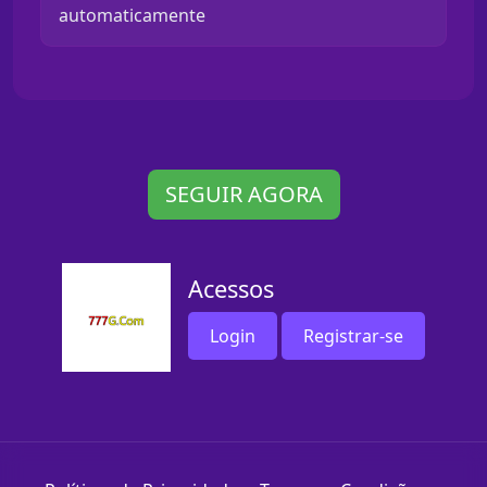
automaticamente
SEGUIR AGORA
Acessos
Login
Registrar-se