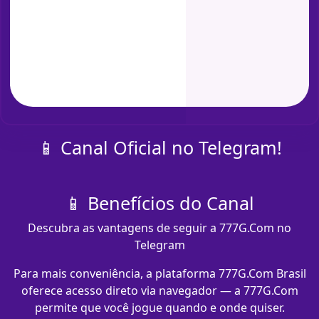
📱 Canal Oficial no Telegram!
📱 Benefícios do Canal
Descubra as vantagens de seguir a 777G.Com no
Telegram
Para mais conveniência, a plataforma 777G.Com Brasil
oferece acesso direto via navegador — a 777G.Com
permite que você jogue quando e onde quiser.