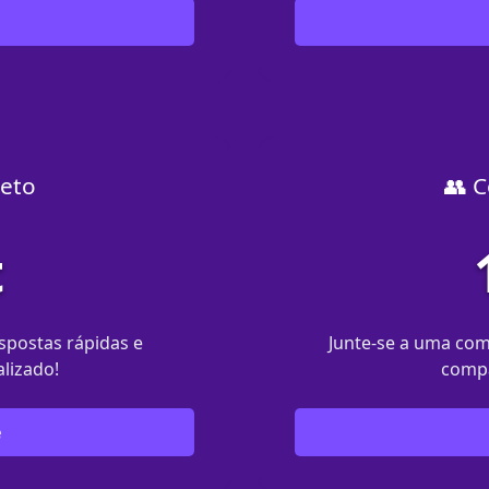
reto
👥 
t
espostas rápidas e
Junte-se a uma com
lizado!
compa
e