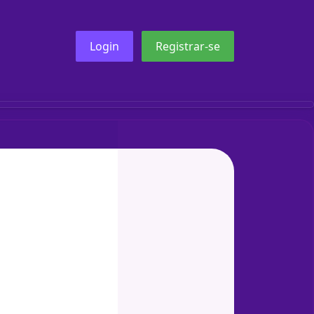
Login
Registrar-se