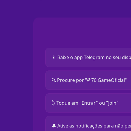
📱 Baixe o app Telegram no seu disp
🔍 Procure por "@70 GameOficial"
👆 Toque em "Entrar" ou "Join"
🔔 Ative as notificações para não p