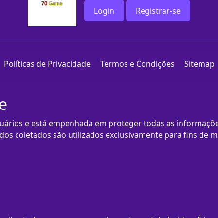
Login
Registrar-se
Políticas de Privacidade
Termos e Condições
Sitemap
de
usuários e está empenhada em proteger todas as informaçõe
os coletados são utilizados exclusivamente para fins de m