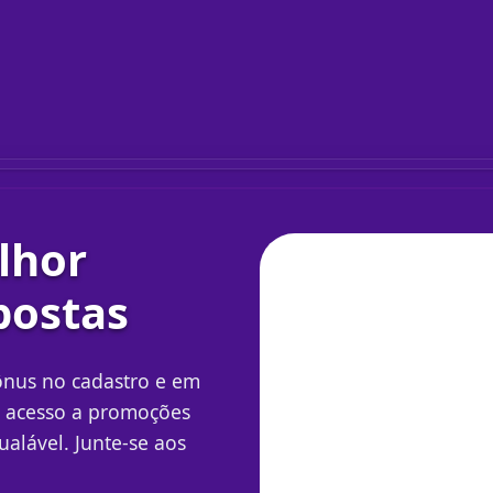
lhor
postas
ônus no cadastro e em
m acesso a promoções
ualável. Junte-se aos