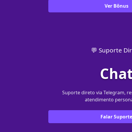
Ver Bônus
💬 Suporte Di
Cha
Suporte direto via Telegram, r
atendimento persona
Falar Suport