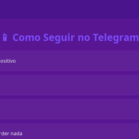
📱 Como Seguir no Telegram
ositivo
erder nada