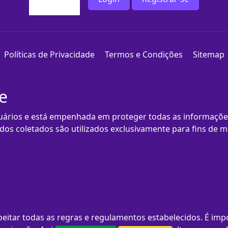
Políticas de Privacidade
Termos e Condições
Sitemap
de
usuários e está empenhada em proteger todas as informaçõe
os coletados são utilizados exclusivamente para fins de m
itar todas as regras e regulamentos estabelecidos. É imp