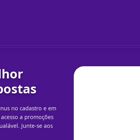
lhor
postas
ônus no cadastro e em
m acesso a promoções
ualável. Junte-se aos