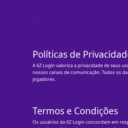
Políticas de Privacida
A 6Z Login valoriza a privacidade de seus 
nossos canais de comunicação. Todos os dad
jogadores.
Termos e Condições
Os usuários da 6Z Login concordam em respe