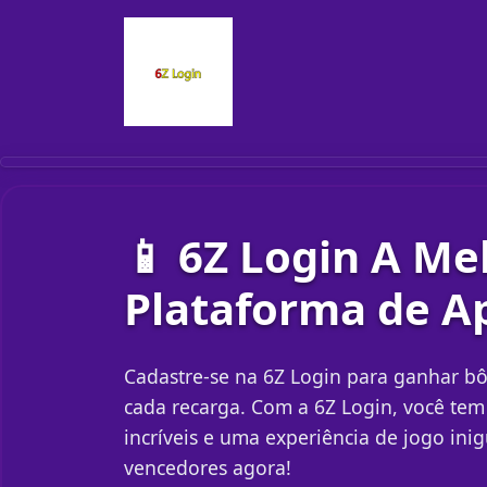
📱 6Z Login A Me
Plataforma de A
Cadastre-se na 6Z Login para ganhar b
cada recarga. Com a 6Z Login, você te
incríveis e uma experiência de jogo inig
vencedores agora!