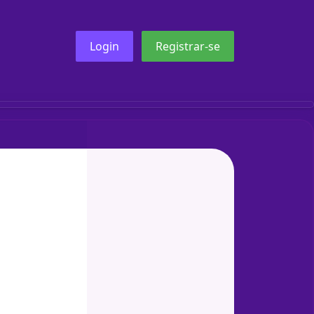
Login
Registrar-se