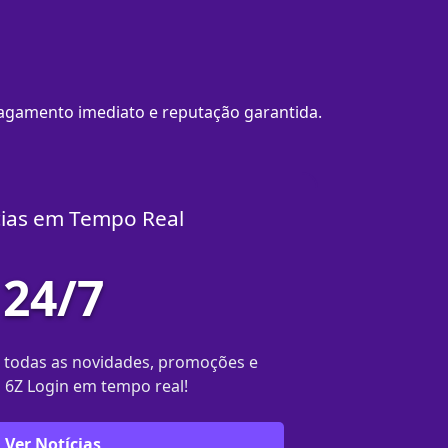
pagamento imediato e reputação garantida.
cias em Tempo Real
24/7
e todas as novidades, promoções e
 6Z Login em tempo real!
Ver Notícias