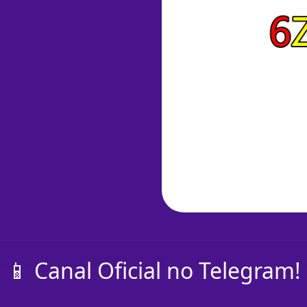
📱 Canal Oficial no Telegram!