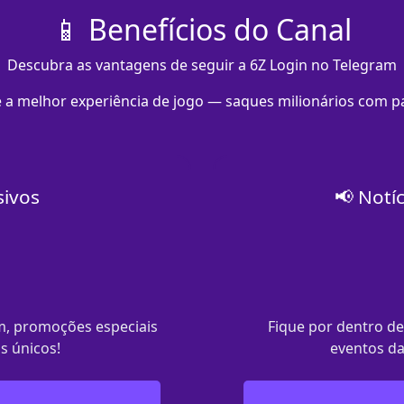
📱 Benefícios do Canal
Descubra as vantagens de seguir a 6Z Login no Telegram
e a melhor experiência de jogo — saques milionários com 
sivos
📢 Notí
m, promoções especiais
Fique por dentro d
s únicos!
eventos da