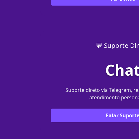
💬 Suporte Di
Cha
Suporte direto via Telegram, r
atendimento persona
Falar Suport