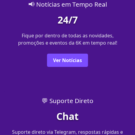
📢 Notícias em Tempo Real
24/7
Fique por dentro de todas as novidades,
promoções e eventos da 6K em tempo real!
Ver Notícias
💬 Suporte Direto
Chat
Suporte direto via Telegram, respostas rápidas e