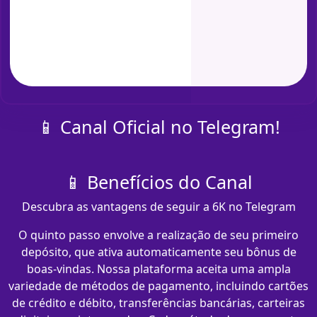
📱 Canal Oficial no Telegram!
📱 Benefícios do Canal
Descubra as vantagens de seguir a 6K no Telegram
O quinto passo envolve a realização de seu primeiro
depósito, que ativa automaticamente seu bônus de
boas-vindas. Nossa plataforma aceita uma ampla
variedade de métodos de pagamento, incluindo cartões
de crédito e débito, transferências bancárias, carteiras