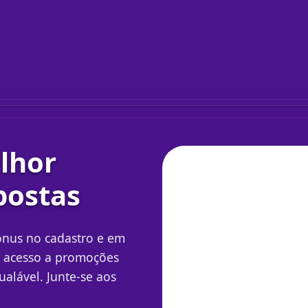
lhor
postas
ônus no cadastro e em
m acesso a promoções
ualável. Junte-se aos