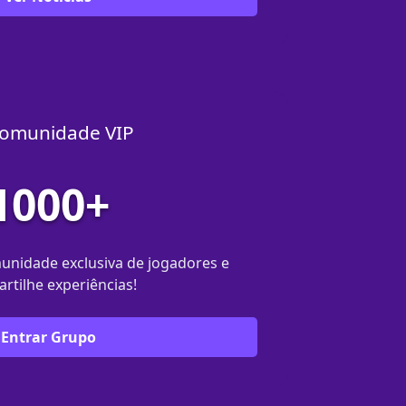
Comunidade VIP
1000+
unidade exclusiva de jogadores e
rtilhe experiências!
Entrar Grupo