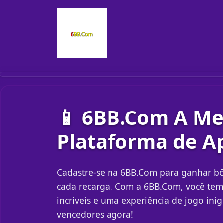
📱 6BB.Com A Me
Plataforma de A
Cadastre-se na 6BB.Com para ganhar b
cada recarga. Com a 6BB.Com, você te
incríveis e uma experiência de jogo inig
vencedores agora!