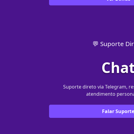
💬 Suporte Di
Cha
Suporte direto via Telegram, r
atendimento persona
Falar Suport