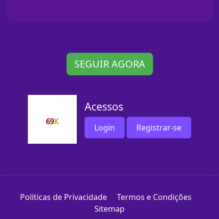
SEGUIR AGORA
Acessos
Login
Registrar-se
Políticas de Privacidade
Termos e Condições
Sitemap