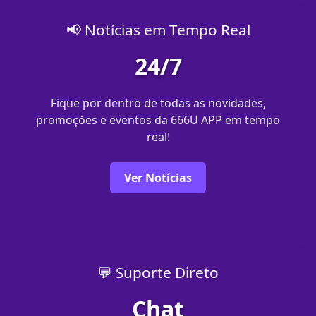
📢 Notícias em Tempo Real
24/7
Fique por dentro de todas as novidades,
promoções e eventos da 666U APP em tempo
real!
Ver Notícias
💬 Suporte Direto
Chat