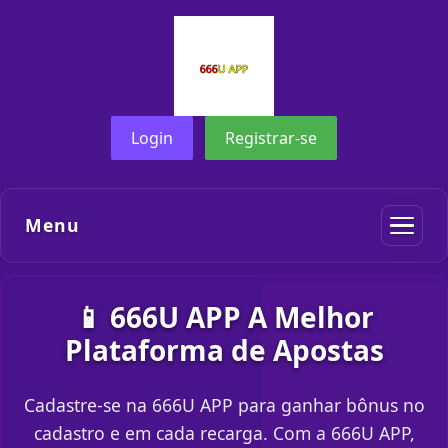
Login
Registrar-se
Menu
📱 666U APP A Melhor
Plataforma de Apostas
Cadastre-se na 666U APP para ganhar bônus no
cadastro e em cada recarga. Com a 666U APP,