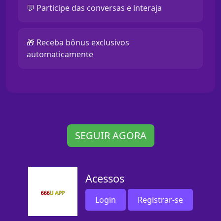
💬 Participe das conversas e interaja
🎁 Receba bônus exclusivos
automaticamente
SEGUIR AGORA
Acessos
Login
Registrar-se