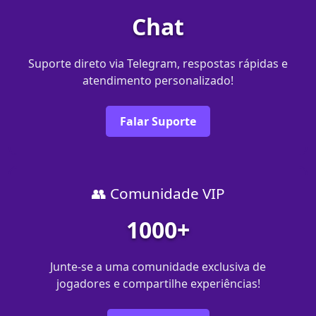
Chat
Suporte direto via Telegram, respostas rápidas e
atendimento personalizado!
Falar Suporte
👥 Comunidade VIP
1000+
Junte-se a uma comunidade exclusiva de
jogadores e compartilhe experiências!