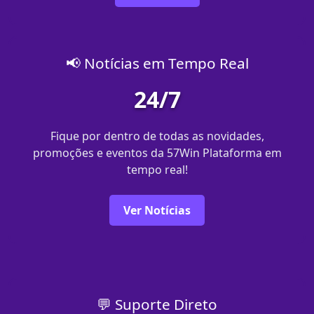
📢 Notícias em Tempo Real
24/7
Fique por dentro de todas as novidades,
promoções e eventos da 57Win Plataforma em
tempo real!
Ver Notícias
💬 Suporte Direto