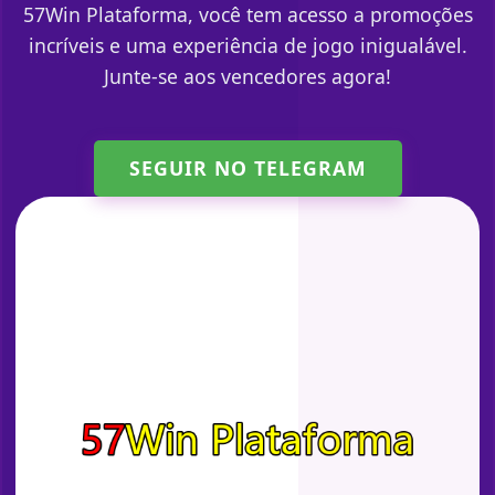
57Win Plataforma, você tem acesso a promoções
incríveis e uma experiência de jogo inigualável.
Junte-se aos vencedores agora!
SEGUIR NO TELEGRAM