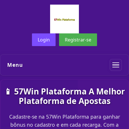
Login
Registrar-se
Menu
📱 57Win Plataforma A Melhor
Plataforma de Apostas
Cadastre-se na 57Win Plataforma para ganhar
bônus no cadastro e em cada recarga. Com a