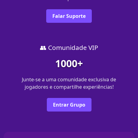
Falar Suporte
👥 Comunidade VIP
1000+
Junte-se a uma comunidade exclusiva de
jogadores e compartilhe experiências!
Entrar Grupo