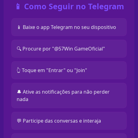
📱 Como Seguir no Telegram
📱 Baixe o app Telegram no seu dispositivo
🔍 Procure por "@57Win GameOficial"
👆 Toque em "Entrar" ou "Join"
🔔 Ative as notificações para não perder
nada
💬 Participe das conversas e interaja