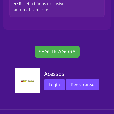
🎁 Receba bônus exclusivos
automaticamente
SEGUIR AGORA
Acessos
Login
Registrar-se