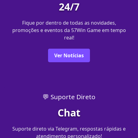
24/7
Fique por dentro de todas as novidades,
promoções e eventos da 57Win Game em tempo
real!
Ver Notícias
💬 Suporte Direto
Chat
Suporte direto via Telegram, respostas rápidas e
atendimento personalizado!