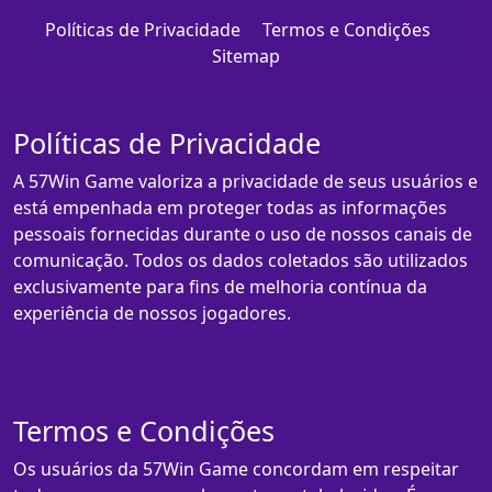
Políticas de Privacidade
Termos e Condições
Sitemap
Políticas de Privacidade
A 57Win Game valoriza a privacidade de seus usuários e
está empenhada em proteger todas as informações
pessoais fornecidas durante o uso de nossos canais de
comunicação. Todos os dados coletados são utilizados
exclusivamente para fins de melhoria contínua da
experiência de nossos jogadores.
Termos e Condições
Os usuários da 57Win Game concordam em respeitar