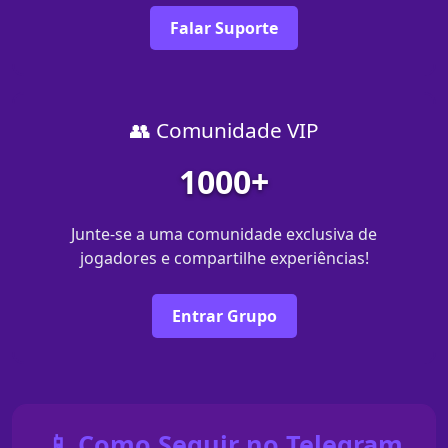
Falar Suporte
👥 Comunidade VIP
1000+
Junte-se a uma comunidade exclusiva de
jogadores e compartilhe experiências!
Entrar Grupo
📱 Como Seguir no Telegram