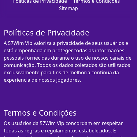
Políticas de Privacidade
Termos e Condições
Sitemap
Políticas de Privacidade
A 57Wim Vip valoriza a privacidade de seus usuários e
está empenhada em proteger todas as informações
pessoais fornecidas durante o uso de nossos canais de
comunicação. Todos os dados coletados são utilizados
exclusivamente para fins de melhoria contínua da
experiência de nossos jogadores.
Termos e Condições
Os usuários da 57Wim Vip concordam em respeitar
todas as regras e regulamentos estabelecidos. É