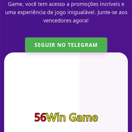
Game, você tem acesso a promoções incríveis e
uma experiência de jogo inigualável. Junte-se aos
vencedores agora!
SEGUIR NO TELEGRAM