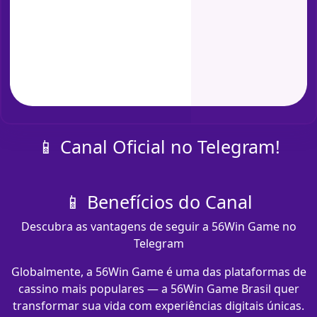
📱 Canal Oficial no Telegram!
📱 Benefícios do Canal
Descubra as vantagens de seguir a 56Win Game no
Telegram
Globalmente, a 56Win Game é uma das plataformas de
cassino mais populares — a 56Win Game Brasil quer
transformar sua vida com experiências digitais únicas.