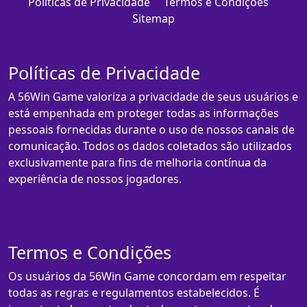
Políticas de Privacidade
Termos e Condições
Sitemap
Políticas de Privacidade
A 56Win Game valoriza a privacidade de seus usuários e
está empenhada em proteger todas as informações
pessoais fornecidas durante o uso de nossos canais de
comunicação. Todos os dados coletados são utilizados
exclusivamente para fins de melhoria contínua da
experiência de nossos jogadores.
Termos e Condições
Os usuários da 56Win Game concordam em respeitar
todas as regras e regulamentos estabelecidos. É