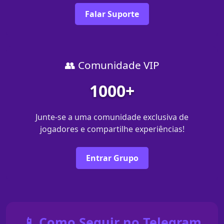
Falar Suporte
👥 Comunidade VIP
1000+
Junte-se a uma comunidade exclusiva de
jogadores e compartilhe experiências!
Entrar Grupo
📱 Como Seguir no Telegram