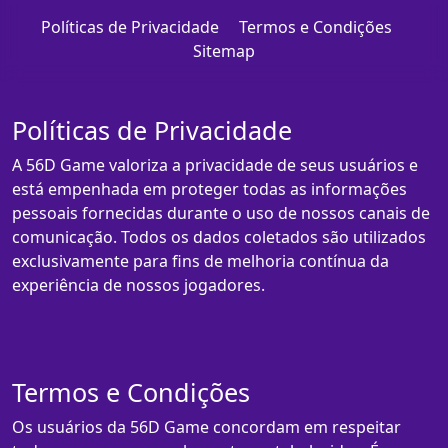
Políticas de Privacidade
Termos e Condições
Sitemap
Políticas de Privacidade
A 56D Game valoriza a privacidade de seus usuários e
está empenhada em proteger todas as informações
pessoais fornecidas durante o uso de nossos canais de
comunicação. Todos os dados coletados são utilizados
exclusivamente para fins de melhoria contínua da
experiência de nossos jogadores.
Termos e Condições
Os usuários da 56D Game concordam em respeitar