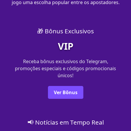
jogo uma escolha popular entre os apostadores.
🎁 Bônus Exclusivos
VIP
Receba bônus exclusivos do Telegram,
promoções especiais e códigos promocionais
únicos!
Ver Bônus
📢 Notícias em Tempo Real