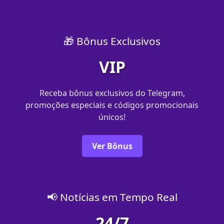
🎁 Bônus Exclusivos
VIP
Receba bônus exclusivos do Telegram,
promoções especiais e códigos promocionais
únicos!
Ver Bônus
📢 Notícias em Tempo Real
24/7