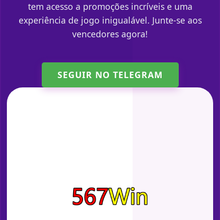
tem acesso a promoções incríveis e uma
experiência de jogo inigualável. Junte-se aos
vencedores agora!
SEGUIR NO TELEGRAM