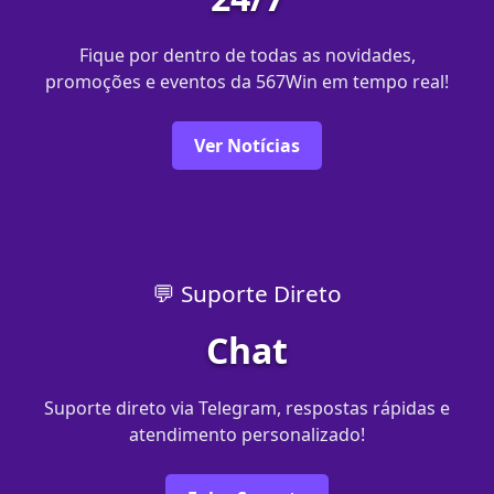
Fique por dentro de todas as novidades,
promoções e eventos da 567Win em tempo real!
Ver Notícias
💬 Suporte Direto
Chat
Suporte direto via Telegram, respostas rápidas e
atendimento personalizado!