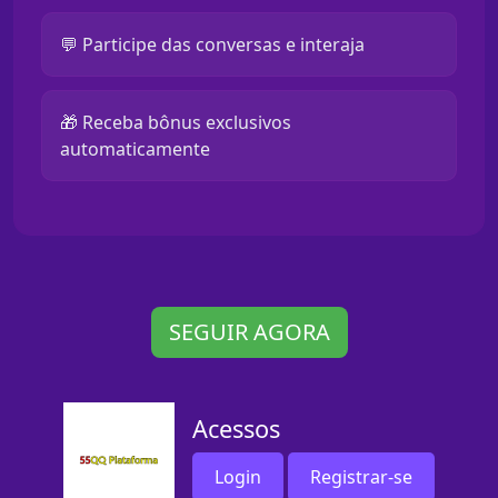
💬 Participe das conversas e interaja
🎁 Receba bônus exclusivos
automaticamente
SEGUIR AGORA
Acessos
Login
Registrar-se