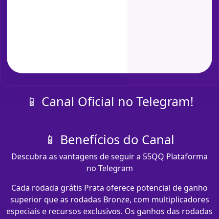
📱 Canal Oficial no Telegram!
📱 Benefícios do Canal
Descubra as vantagens de seguir a 55QQ Plataforma
no Telegram
Cada rodada grátis Prata oferece potencial de ganho
superior que as rodadas Bronze, com multiplicadores
especiais e recursos exclusivos. Os ganhos das rodadas