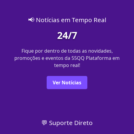
📢 Notícias em Tempo Real
24/7
Fique por dentro de todas as novidades,
promoções e eventos da 55QQ Plataforma em
tempo real!
Ver Notícias
💬 Suporte Direto