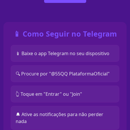
📱 Como Seguir no Telegram
📱 Baixe o app Telegram no seu dispositivo
🔍 Procure por "@55QQ PlataformaOficial"
👆 Toque em "Entrar" ou "Join"
🔔 Ative as notificações para não perder
nada