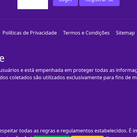
Políticas de Privacidade
Termos e Condições
Sitemap
de
s usuários e está empenhada em proteger todas as informaç
os coletados são utilizados exclusivamente para fins de m
peitar todas as regras e regulamentos estabelecidos. É i