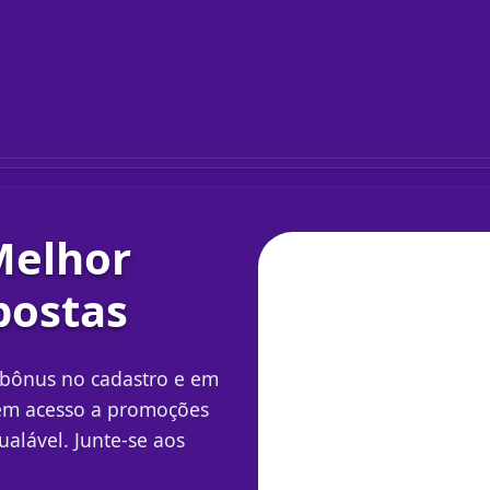
Melhor
postas
 bônus no cadastro e em
tem acesso a promoções
ualável. Junte-se aos