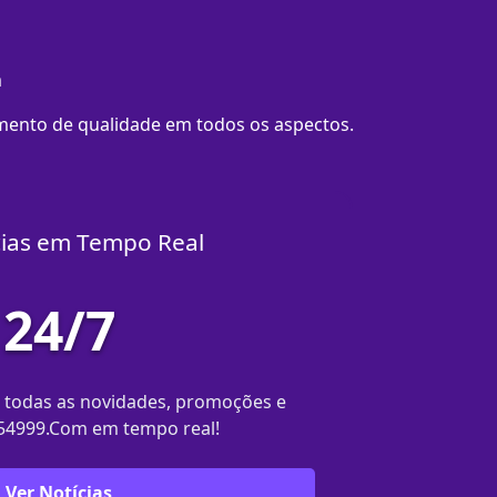
m
imento de qualidade em todos os aspectos.
cias em Tempo Real
24/7
e todas as novidades, promoções e
54999.Com em tempo real!
Ver Notícias