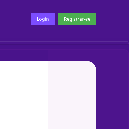
Login
Registrar-se