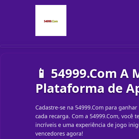
📱 54999.Com A 
Plataforma de A
Cadastre-se na 54999.Com para ganhar
cada recarga. Com a 54999.Com, você 
incríveis e uma experiência de jogo inig
vencedores agora!