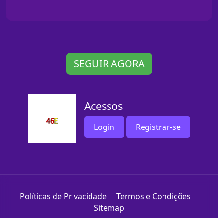
SEGUIR AGORA
Acessos
Login
Registrar-se
Políticas de Privacidade
Termos e Condições
Sitemap