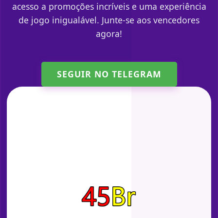
acesso a promoções incríveis e uma experiência
de jogo inigualável. Junte-se aos vencedores
agora!
SEGUIR NO TELEGRAM