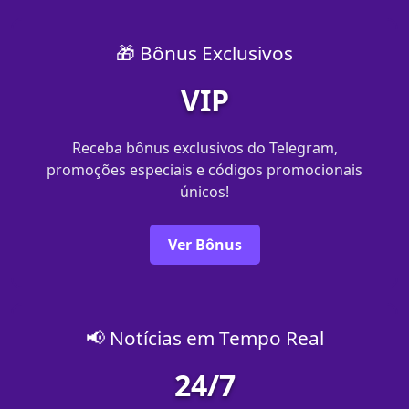
🎁 Bônus Exclusivos
VIP
Receba bônus exclusivos do Telegram,
promoções especiais e códigos promocionais
únicos!
Ver Bônus
📢 Notícias em Tempo Real
24/7