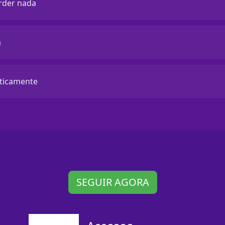
erder nada
a
aticamente
SEGUIR AGORA