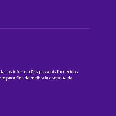
das as informações pessoais fornecidas
te para fins de melhoria contínua da