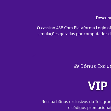
Descubr
O cassino 45B Com Plataforma Login ofe
simulações geradas por computador de 
🎁 Bônus Exclu
VIP
Receba bônus exclusivos do Telegra
e códigos promocionai