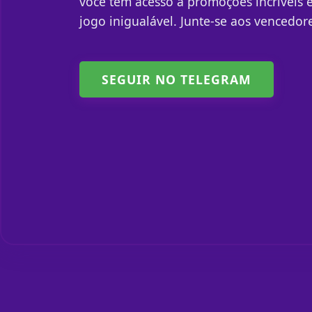
você tem acesso a promoções incríveis 
jogo inigualável. Junte-se aos vencedor
SEGUIR NO TELEGRAM