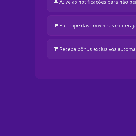
🔔 Ative as notificações para não p
💬 Participe das conversas e interaj
🎁 Receba bônus exclusivos autom