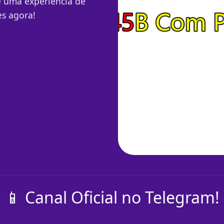
e uma experiência de
es agora!
📱 Canal Oficial no Telegram!