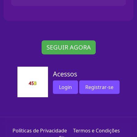
SEGUIR AGORA
Acessos
Login
Registrar-se
Políticas de Privacidade
Termos e Condições