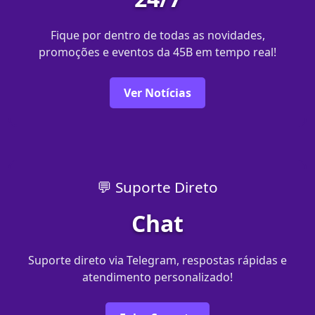
Fique por dentro de todas as novidades,
promoções e eventos da 45B em tempo real!
Ver Notícias
💬 Suporte Direto
Chat
Suporte direto via Telegram, respostas rápidas e
atendimento personalizado!