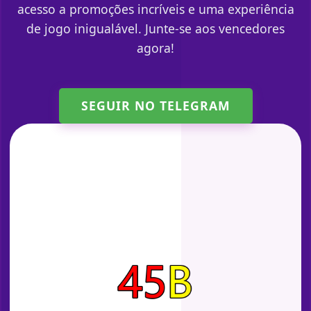
acesso a promoções incríveis e uma experiência
de jogo inigualável. Junte-se aos vencedores
agora!
SEGUIR NO TELEGRAM