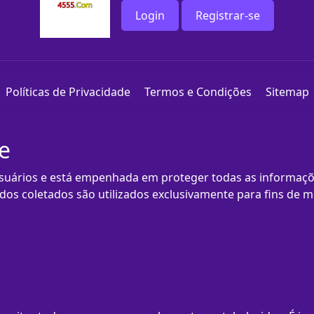
Login
Registrar-se
Políticas de Privacidade
Termos e Condições
Sitemap
de
usuários e está empenhada em proteger todas as informaçõ
os coletados são utilizados exclusivamente para fins de m