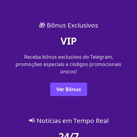
🎁 Bônus Exclusivos
VIP
Receba bônus exclusivos do Telegram,
promoções especiais e códigos promocionais
únicos!
Ver Bônus
📢 Notícias em Tempo Real
24/7