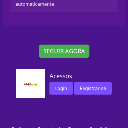
automaticamente
SEGUIR AGORA
Acessos
Login
Registrar-se