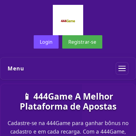
Login
Registrar-se
Menu
📱 444Game A Melhor
Plataforma de Apostas
Cadastre-se na 444Game para ganhar bônus no
cadastro e em cada recarga. Com a 444Game,