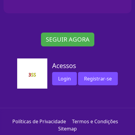
SEGUIR AGORA
Acessos
Login
Registrar-se
Políticas de Privacidade
Termos e Condições
Sitemap