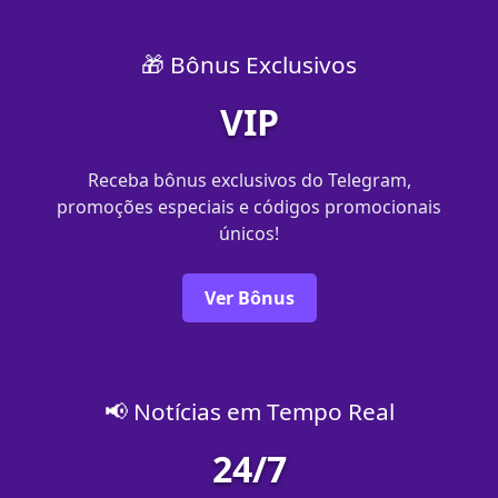
🎁 Bônus Exclusivos
VIP
Receba bônus exclusivos do Telegram,
promoções especiais e códigos promocionais
únicos!
Ver Bônus
📢 Notícias em Tempo Real
24/7