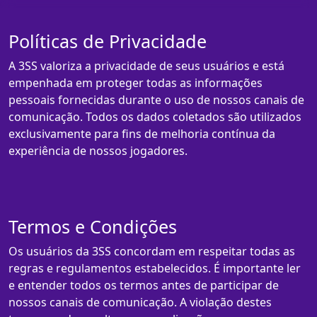
Políticas de Privacidade
A 3SS valoriza a privacidade de seus usuários e está
empenhada em proteger todas as informações
pessoais fornecidas durante o uso de nossos canais de
comunicação. Todos os dados coletados são utilizados
exclusivamente para fins de melhoria contínua da
experiência de nossos jogadores.
Termos e Condições
Os usuários da 3SS concordam em respeitar todas as
regras e regulamentos estabelecidos. É importante ler
e entender todos os termos antes de participar de
nossos canais de comunicação. A violação destes