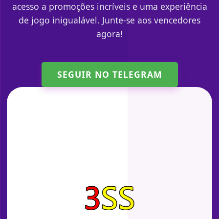
acesso a promoções incríveis e uma experiência
de jogo inigualável. Junte-se aos vencedores
agora!
SEGUIR NO TELEGRAM