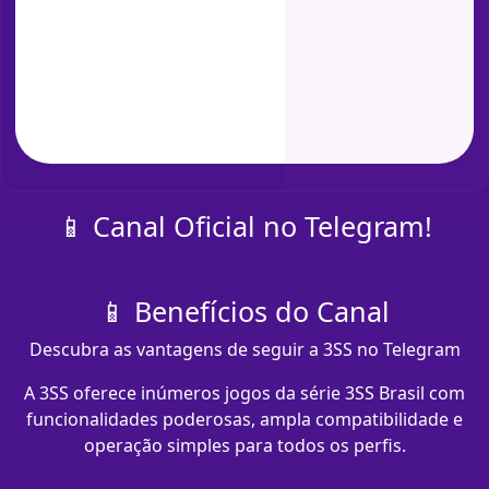
📱 Canal Oficial no Telegram!
📱 Benefícios do Canal
Descubra as vantagens de seguir a 3SS no Telegram
A 3SS oferece inúmeros jogos da série 3SS Brasil com
funcionalidades poderosas, ampla compatibilidade e
operação simples para todos os perfis.