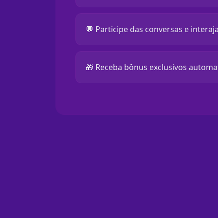
💬 Participe das conversas e interaj
🎁 Receba bônus exclusivos autom