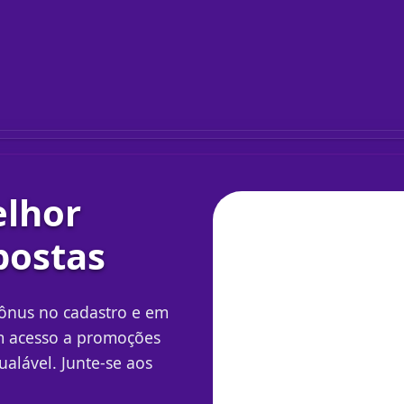
elhor
postas
ônus no cadastro e em
m acesso a promoções
ualável. Junte-se aos