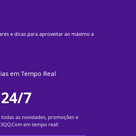
ares e dicas para aproveitar ao máximo a
cias em Tempo Real
24/7
e todas as novidades, promoções e
 3QQ.Com em tempo real!