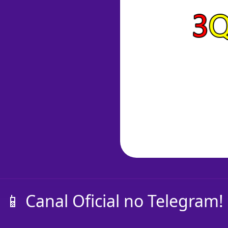
📱 Canal Oficial no Telegram!