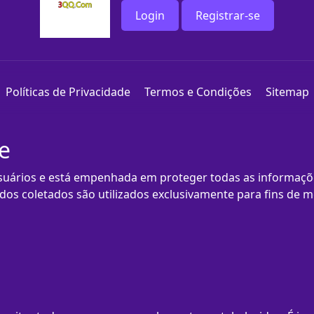
Login
Registrar-se
Políticas de Privacidade
Termos e Condições
Sitemap
de
usuários e está empenhada em proteger todas as informaçõ
os coletados são utilizados exclusivamente para fins de m