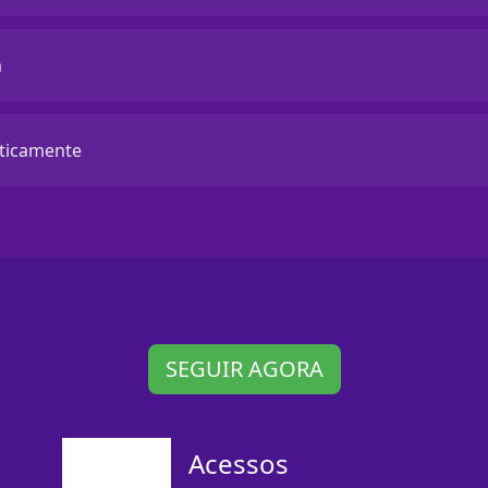
a
aticamente
SEGUIR AGORA
Acessos