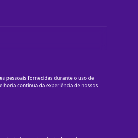
es pessoais fornecidas durante o uso de
elhoria contínua da experiência de nossos