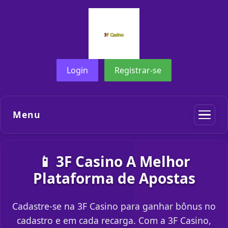
Login
Registrar-se
Menu
📱 3F Casino A Melhor
Plataforma de Apostas
Cadastre-se na 3F Casino para ganhar bônus no
cadastro e em cada recarga. Com a 3F Casino,