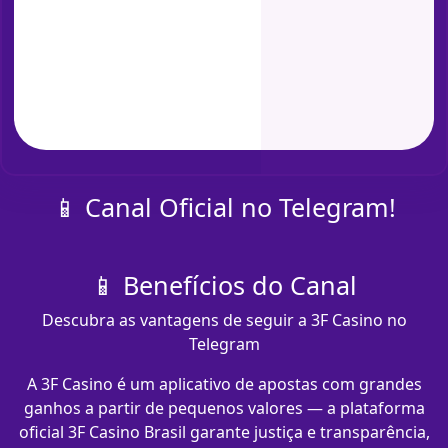
📱 Canal Oficial no Telegram!
📱 Benefícios do Canal
Descubra as vantagens de seguir a 3F Casino no
Telegram
A 3F Casino é um aplicativo de apostas com grandes
ganhos a partir de pequenos valores — a plataforma
oficial 3F Casino Brasil garante justiça e transparência,