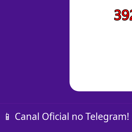
📱 Canal Oficial no Telegram!