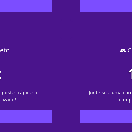
reto
👥 
t
espostas rápidas e
Junte-se a uma com
lizado!
compa
e