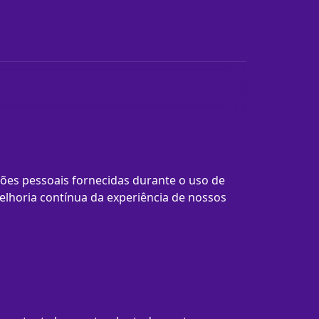
ões pessoais fornecidas durante o uso de
elhoria contínua da experiência de nossos