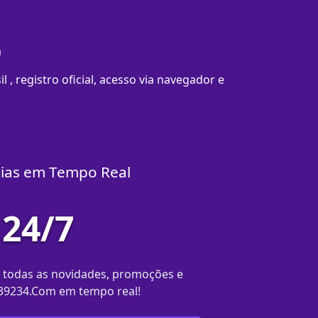
m
 registro oficial, acesso via navegador e
cias em Tempo Real
24/7
e todas as novidades, promoções e
39234.Com em tempo real!