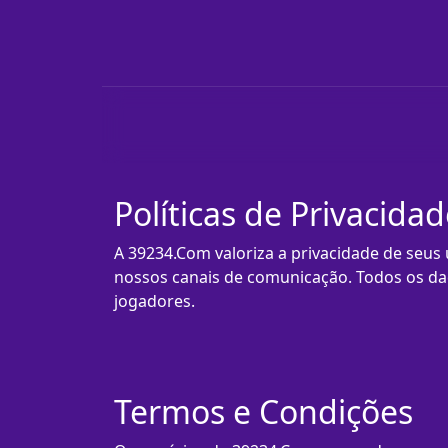
Políticas de Privacida
A 39234.Com valoriza a privacidade de seu
nossos canais de comunicação. Todos os dad
jogadores.
Termos e Condições