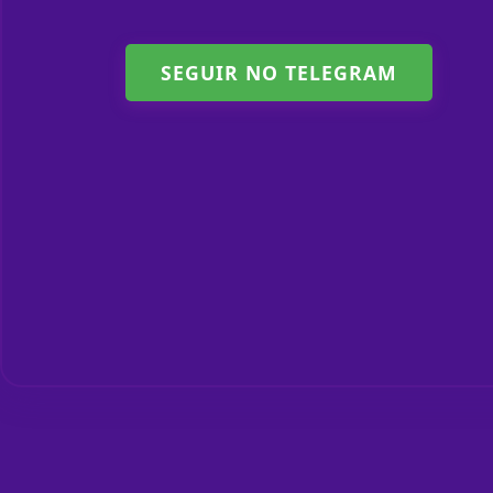
SEGUIR NO TELEGRAM