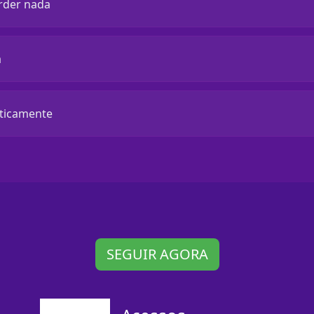
erder nada
a
aticamente
SEGUIR AGORA