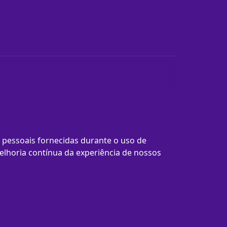
 pessoais fornecidas durante o uso de
elhoria contínua da experiência de nossos