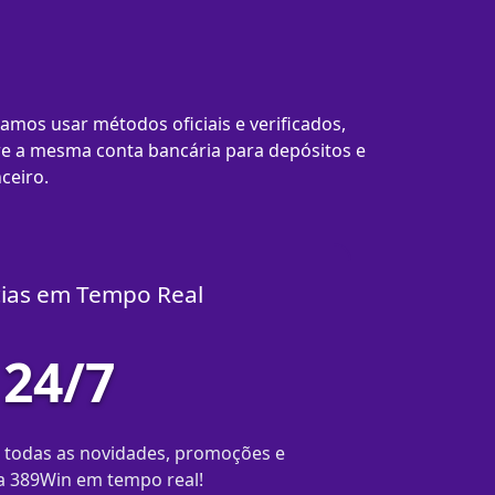
mos usar métodos oficiais e verificados,
e a mesma conta bancária para depósitos e
ceiro.
cias em Tempo Real
24/7
e todas as novidades, promoções e
a 389Win em tempo real!