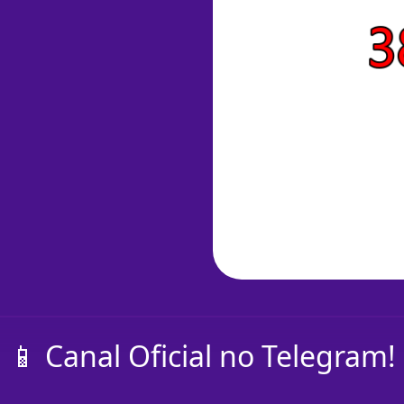
📱 Canal Oficial no Telegram!