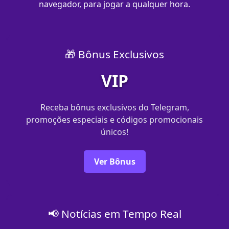
navegador, para jogar a qualquer hora.
🎁 Bônus Exclusivos
VIP
Receba bônus exclusivos do Telegram,
promoções especiais e códigos promocionais
únicos!
Ver Bônus
📢 Notícias em Tempo Real