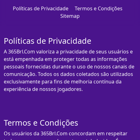
Políticas de Privacidade
Termos e Condições
Sitemap
Políticas de Privacidade
A 365Brl.Com valoriza a privacidade de seus usuários e
está empenhada em proteger todas as informações
pessoais fornecidas durante o uso de nossos canais de
comunicação. Todos os dados coletados são utilizados
exclusivamente para fins de melhoria contínua da
experiência de nossos jogadores.
Termos e Condições
Os usuários da 365Brl.Com concordam em respeitar