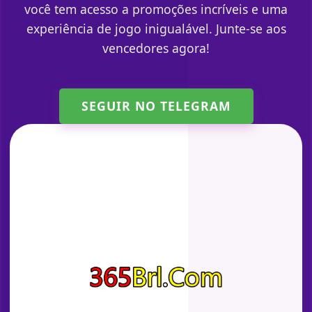
você tem acesso a promoções incríveis e uma
experiência de jogo inigualável. Junte-se aos
vencedores agora!
SEGUIR NO TELEGRAM