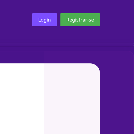
Login
Registrar-se