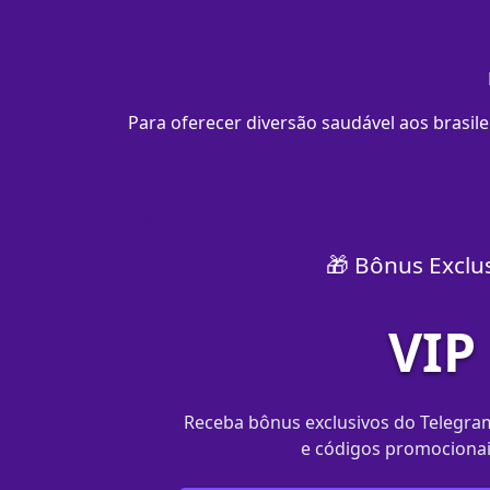
Para oferecer diversão saudável aos brasil
🎁 Bônus Exclu
VIP
Receba bônus exclusivos do Telegra
e códigos promocionai