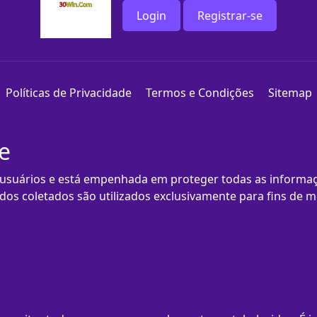
Login
Registrar-se
Políticas de Privacidade
Termos e Condições
Sitemap
de
s usuários e está empenhada em proteger todas as informaç
os coletados são utilizados exclusivamente para fins de m