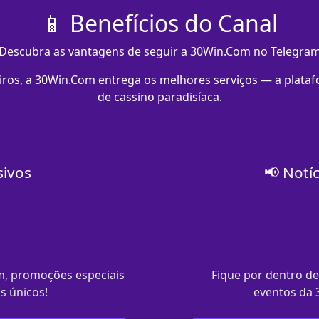
📱 Benefícios do Canal
Descubra as vantagens de seguir a 30Win.Com no Telegra
eiros, a 30Win.Com entrega os melhores serviços — a plata
de cassino paradisíaca.
sivos
📢 Notí
m, promoções especiais
Fique por dentro d
s únicos!
eventos da 