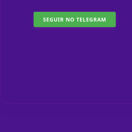
SEGUIR NO TELEGRAM