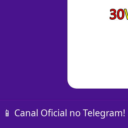
📱 Canal Oficial no Telegram!