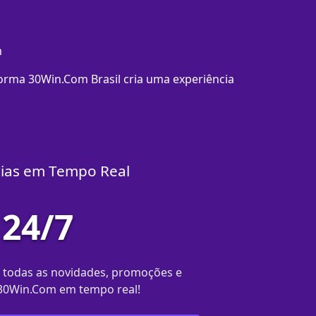
m
forma 30Win.Com Brasil cria uma experiência
cias em Tempo Real
24/7
e todas as novidades, promoções e
30Win.Com em tempo real!