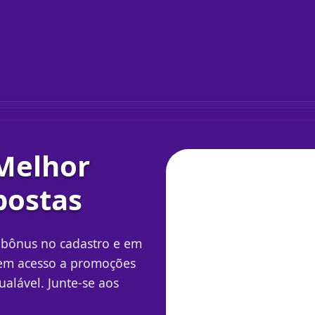
Melhor
postas
 bônus no cadastro e em
tem acesso a promoções
ualável. Junte-se aos