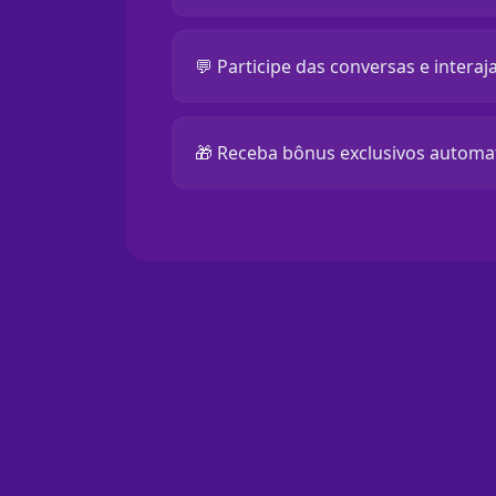
💬 Participe das conversas e interaj
🎁 Receba bônus exclusivos autom