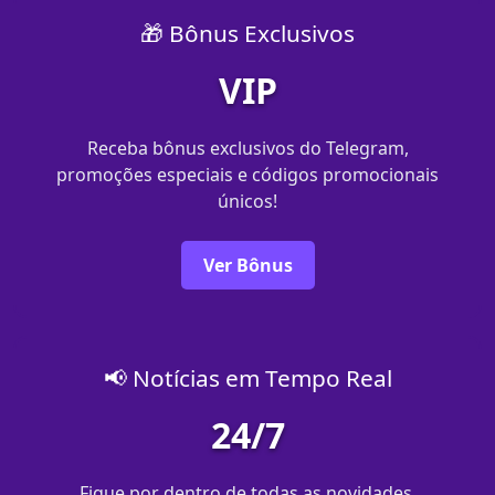
🎁 Bônus Exclusivos
VIP
Receba bônus exclusivos do Telegram,
promoções especiais e códigos promocionais
únicos!
Ver Bônus
📢 Notícias em Tempo Real
24/7
Fique por dentro de todas as novidades,