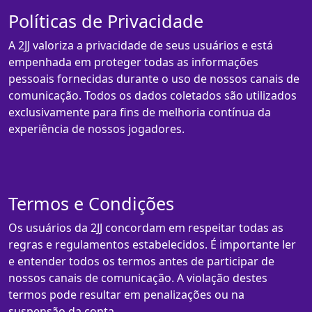
Políticas de Privacidade
A 2JJ valoriza a privacidade de seus usuários e está
empenhada em proteger todas as informações
pessoais fornecidas durante o uso de nossos canais de
comunicação. Todos os dados coletados são utilizados
exclusivamente para fins de melhoria contínua da
experiência de nossos jogadores.
Termos e Condições
Os usuários da 2JJ concordam em respeitar todas as
regras e regulamentos estabelecidos. É importante ler
e entender todos os termos antes de participar de
nossos canais de comunicação. A violação destes
termos pode resultar em penalizações ou na
suspensão da conta.