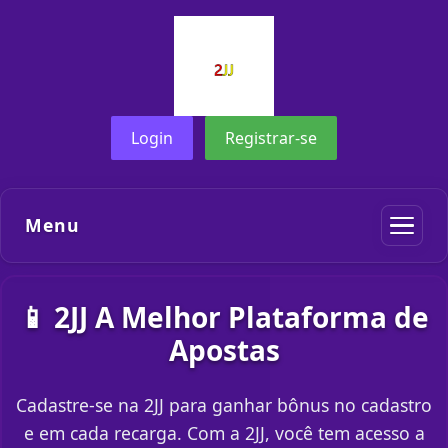
Login
Registrar-se
Menu
📱 2JJ A Melhor Plataforma de
Apostas
Cadastre-se na 2JJ para ganhar bônus no cadastro
e em cada recarga. Com a 2JJ, você tem acesso a