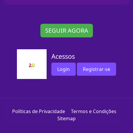
SEGUIR AGORA
Acessos
Login
Registrar-se
Políticas de Privacidade
Termos e Condições
Sitemap