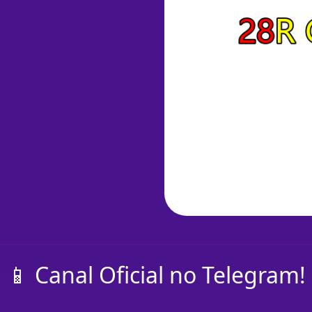
📱 Canal Oficial no Telegram!