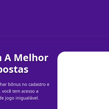
n A Melhor
postas
har bônus no cadastro e
 você tem acesso a
e jogo inigualável.