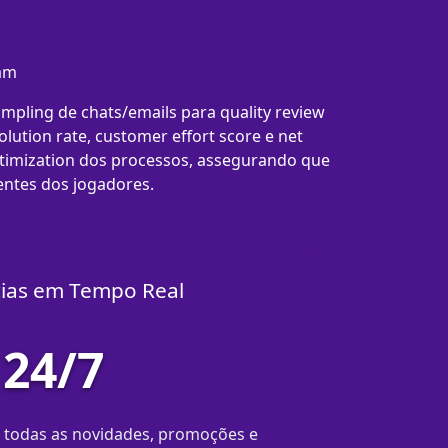
ram
ampling de chats/emails para quality review
lution rate, customer effort score e net
ptimization dos processos, assegurando que
entes dos jogadores.
cias em Tempo Real
24/7
e todas as novidades, promoções e