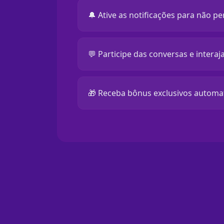
🔔 Ative as notificações para não p
💬 Participe das conversas e interaj
🎁 Receba bônus exclusivos autom