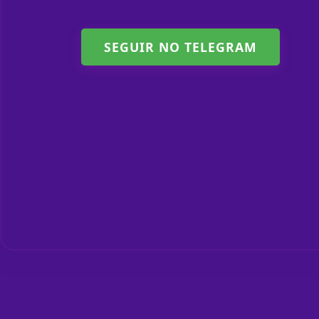
SEGUIR NO TELEGRAM