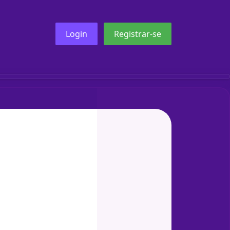
Login
Registrar-se