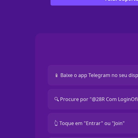
📱 Baixe o app Telegram no seu disp
🔍 Procure por "@28R Com LoginOfic
👆 Toque em "Entrar" ou "Join"