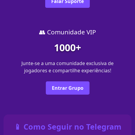
Falar Suporte
👥 Comunidade VIP
1000+
Junte-se a uma comunidade exclusiva de
jogadores e compartilhe experiências!
Entrar Grupo
📱 Como Seguir no Telegram