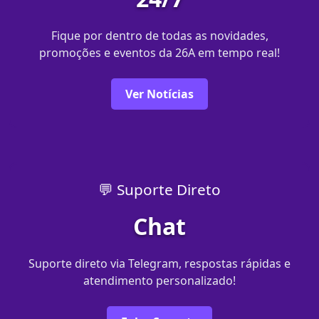
Fique por dentro de todas as novidades,
promoções e eventos da 26A em tempo real!
Ver Notícias
💬 Suporte Direto
Chat
Suporte direto via Telegram, respostas rápidas e
atendimento personalizado!