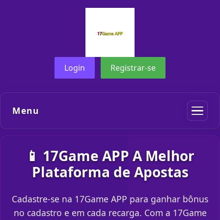
Login
Registrar-se
Menu
📱 17Game APP A Melhor
Plataforma de Apostas
Cadastre-se na 17Game APP para ganhar bônus
no cadastro e em cada recarga. Com a 17Game