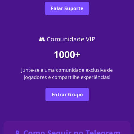
Falar Suporte
👥 Comunidade VIP
1000+
Junte-se a uma comunidade exclusiva de
jogadores e compartilhe experiências!
Entrar Grupo
📱 Como Seguir no Telegram