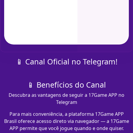
📱 Canal Oficial no Telegram!
📱 Benefícios do Canal
Descubra as vantagens de seguir a 17Game APP no
Telegram
Para mais conveniência, a plataforma 17Game APP
Brasil oferece acesso direto via navegador — a 17Game
APP permite que você jogue quando e onde quiser.