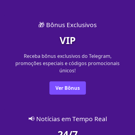
🎁 Bônus Exclusivos
VIP
Receba bônus exclusivos do Telegram,
promoções especiais e códigos promocionais
únicos!
Ver Bônus
📢 Notícias em Tempo Real
24/7