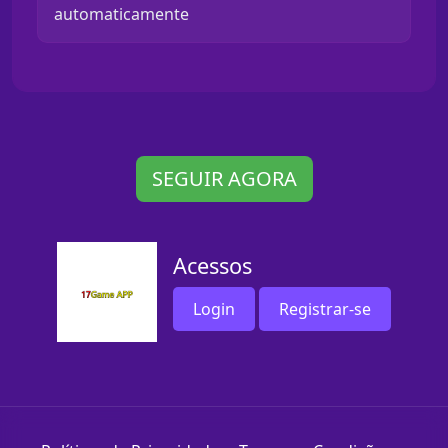
automaticamente
SEGUIR AGORA
Acessos
Login
Registrar-se