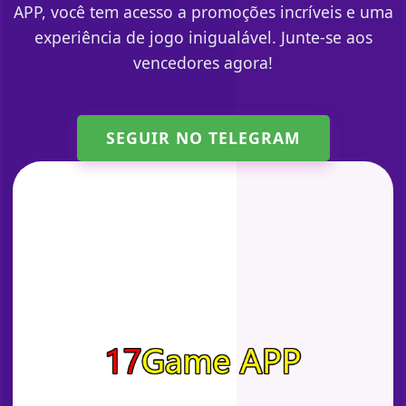
APP, você tem acesso a promoções incríveis e uma
experiência de jogo inigualável. Junte-se aos
vencedores agora!
SEGUIR NO TELEGRAM