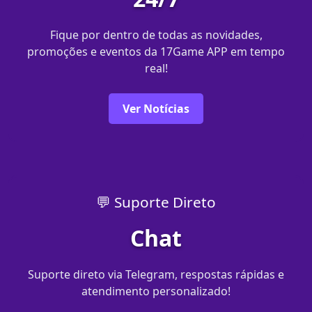
Fique por dentro de todas as novidades,
promoções e eventos da 17Game APP em tempo
real!
Ver Notícias
💬 Suporte Direto
Chat
Suporte direto via Telegram, respostas rápidas e
atendimento personalizado!