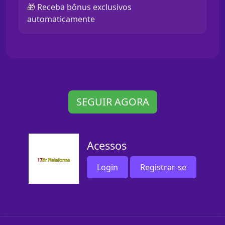
🎁 Receba bônus exclusivos
automaticamente
SEGUIR AGORA
Acessos
Login
Registrar-se