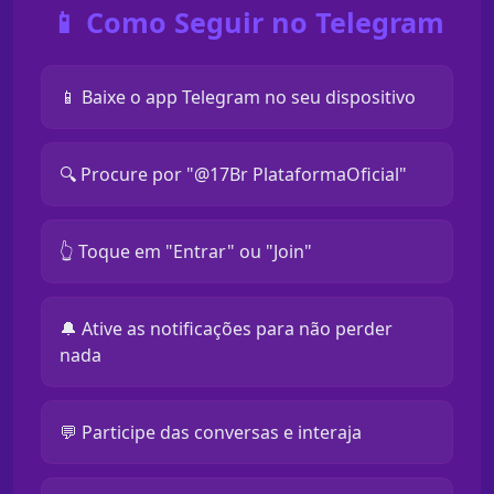
📱 Como Seguir no Telegram
📱 Baixe o app Telegram no seu dispositivo
🔍 Procure por "@17Br PlataformaOficial"
👆 Toque em "Entrar" ou "Join"
🔔 Ative as notificações para não perder
nada
💬 Participe das conversas e interaja