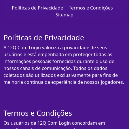
Políticas de Privacidade
Termos e Condições
Sitemap
Políticas de Privacidade
A 12Q Com Login valoriza a privacidade de seus
usuários e está empenhada em proteger todas as
informações pessoais fornecidas durante o uso de
nossos canais de comunicação. Todos os dados
coletados são utilizados exclusivamente para fins de
melhoria contínua da experiência de nossos jogadores.
Termos e Condições
Os usuários da 12Q Com Login concordam em