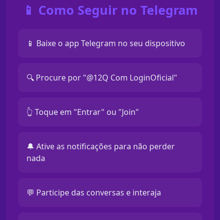
📱 Como Seguir no Telegram
📱 Baixe o app Telegram no seu dispositivo
🔍 Procure por "@12Q Com LoginOficial"
👆 Toque em "Entrar" ou "Join"
🔔 Ative as notificações para não perder
nada
💬 Participe das conversas e interaja