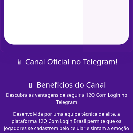
📱 Canal Oficial no Telegram!
📱 Benefícios do Canal
Descubra as vantagens de seguir a 12Q Com Login no
Telegram
Desenvolvida por uma equipe técnica de elite, a
plataforma 12Q Com Login Brasil permite que os
jogadores se cadastrem pelo celular e sintam a emoção