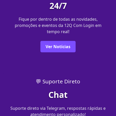
24/7
Fique por dentro de todas as novidades,
promoções e eventos da 12Q Com Login em
tempo real!
Ver Notícias
💬 Suporte Direto
Chat
Suporte direto via Telegram, respostas rápidas e
atendimento personalizado!