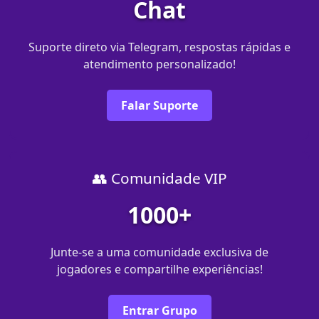
Chat
Suporte direto via Telegram, respostas rápidas e
atendimento personalizado!
Falar Suporte
👥 Comunidade VIP
1000+
Junte-se a uma comunidade exclusiva de
jogadores e compartilhe experiências!
Entrar Grupo