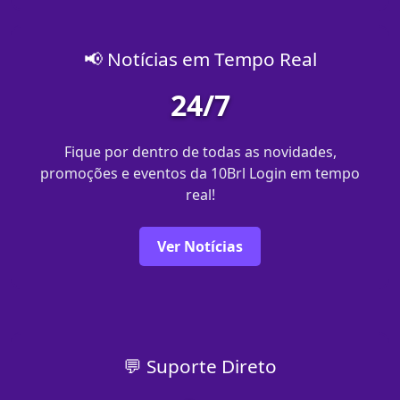
📢 Notícias em Tempo Real
24/7
Fique por dentro de todas as novidades,
promoções e eventos da 10Brl Login em tempo
real!
Ver Notícias
💬 Suporte Direto