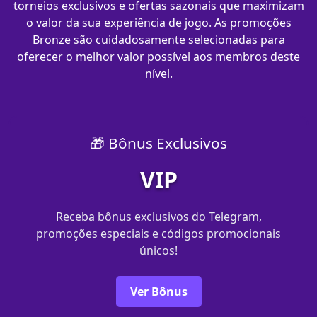
torneios exclusivos e ofertas sazonais que maximizam
o valor da sua experiência de jogo. As promoções
Bronze são cuidadosamente selecionadas para
oferecer o melhor valor possível aos membros deste
nível.
🎁 Bônus Exclusivos
VIP
Receba bônus exclusivos do Telegram,
promoções especiais e códigos promocionais
únicos!
Ver Bônus