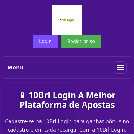
Login
Registrar-se
Menu
📱 10Brl Login A Melhor
Plataforma de Apostas
Cadastre-se na 10Brl Login para ganhar bônus no
cadastro e em cada recarga. Com a 10Brl Login,