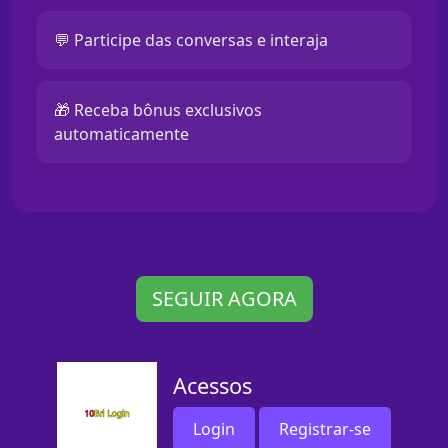
💬 Participe das conversas e interaja
🎁 Receba bônus exclusivos
automaticamente
SEGUIR AGORA
Acessos
Login
Registrar-se