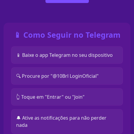
📱 Como Seguir no Telegram
📱 Baixe o app Telegram no seu dispositivo
🔍 Procure por "@10Brl LoginOficial"
👆 Toque em "Entrar" ou "Join"
🔔 Ative as notificações para não perder
nada