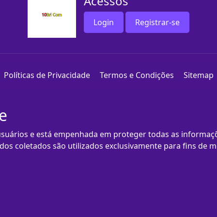
Acessos
Login
Registrar-se
Políticas de Privacidade
Termos e Condições
Sitemap
de
 usuários e está empenhada em proteger todas as informaç
os coletados são utilizados exclusivamente para fins de m