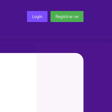
Login
Registrar-se