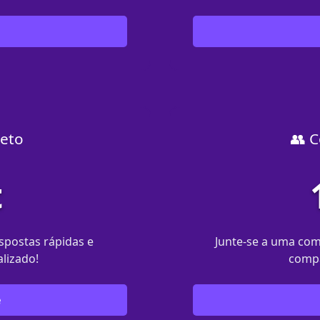
reto
👥 
t
espostas rápidas e
Junte-se a uma com
lizado!
compa
e