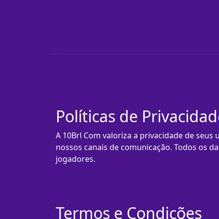
Políticas de Privacida
A 10Brl Com valoriza a privacidade de seus
nossos canais de comunicação. Todos os dad
jogadores.
Termos e Condições