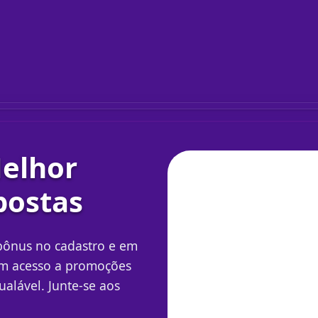
Melhor
postas
bônus no cadastro e em
em acesso a promoções
ualável. Junte-se aos