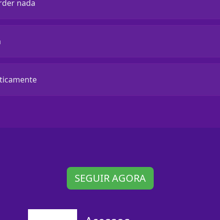
erder nada
a
aticamente
SEGUIR AGORA